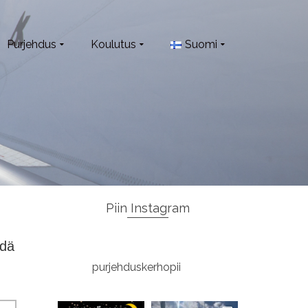
Purjehdus
Koulutus
Suomi
Piin Instagram
idä
purjehduskerhopii