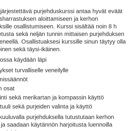
 järjestettävä purjehduskurssi antaa hyvät eväät
sharrastuksen aloittamiseen ja kerhon
sille osallistumiseen. Kurssi sisältää noin 8 h
etusta sekä neljän tunnin mittaisen purjehduksen
neellä. Osallistuaksesi kurssille sinun täytyy olla
inen sekä täysi-ikäinen.
iossa käydään läpi
ykset turvalliselle veneilylle
missäännöt
n osat
inti sekä merikartan ja kompassin käyttö
tuuli sekä purjeiden valinta ja käyttö
 kuuluvalla purjehduksella tutustutaan kerhon
 ja saadaan käytännön harjoitusta luennoilla