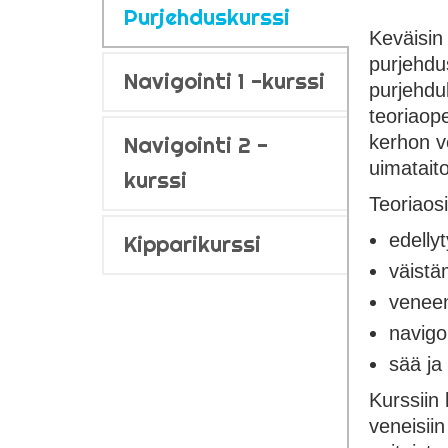
Purjehduskurssi
Keväisin
purjehdu
Navigointi 1 -kurssi
purjehduk
teoriaop
Navigointi 2 -
kerhon ve
uimataito
kurssi
Teoriaos
edellyt
Kipparikurssi
väistä
venee
navigo
sää ja 
Kurssiin
veneisiin