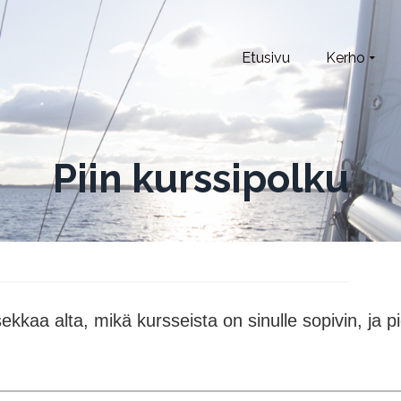
Etusivu
Kerho
Piin kurssipolku
Tsekkaa alta, mikä kursseista on sinulle sopivin, ja p