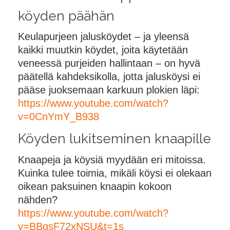
köyden päähän
Keulapurjeen jalusköydet – ja yleensä
kaikki muutkin köydet, joita käytetään
veneessä purjeiden hallintaan – on hyvä
päätellä kahdeksikolla, jotta jalusköysi ei
pääse juoksemaan karkuun plokien läpi:
https://www.youtube.com/watch?
v=0CnYmY_B938
Köyden lukitseminen knaapille
Knaapeja ja köysiä myydään eri mitoissa.
Kuinka tulee toimia, mikäli köysi ei olekaan
oikean paksuinen knaapin kokoon
nähden?
https://www.youtube.com/watch?
v=BBqsF72xNSU&t=1s