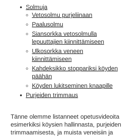
Solmuja
Vetosolmu purjeliinaan
Paalusolmu
Siansorkka vetosolmulla
lepuuttajien kiinnittämiseen
Ulkosorkka veneen
kiinnittämiseen
Kahdeksikko stoppariksi köyden
päähän
Köyden lukitseminen knaapille
Purjeiden trimmaus
Tänne olemme listanneet opetusvideoita
esimerkiksi köysien hallinnasta, purjeiden
trimmaamisesta, ja muista veneisiin ja