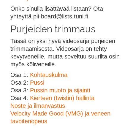
Onko sinulla lisättävää listaan? Ota
yhteyttä pii-board@lists.tuni.fi.
Purjeiden trimmaus
Tässä on yksi hyvä videosarja purjeiden
trimmaamisesta. Videosarja on tehty
kevytveneille, mutta soveltuu suurilta osin
myös köliveneille.
Osa 1:
Kohtauskulma
Osa 2:
Pussi
Osa 3:
Pussin muoto ja sijainti
Osa 4:
Kierteen (twistin) hallinta
Noste ja ilmanvastus
Velocity Made Good (VMG) ja veneen
tavoitenopeus