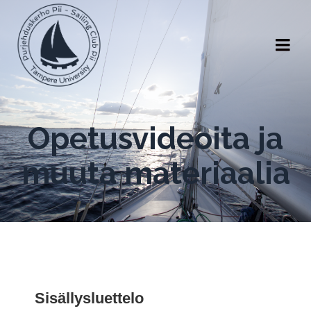
Opetusvideoita ja
muuta materiaalia
Sisällysluettelo