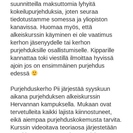
suunnitteilla maksuttomia lyhyitä
kokeilupurjehduksia, joten seuraa
tiedotustamme somessa ja yliopiston
kanavissa. Huomaa myös, että
alkeiskurssin käyminen ei ole vaatimus
kerhon jäsenyydelle tai kerhon
purjehduksille osallistumiselle. Kipparille
kannattaa toki viestillä ilmoittaa hyvissä
ajoin jos on ensimmäinen purjehdus
edessä
Purjehduskerho Pii järjestää syyskuun
aikana purjehduksen alkeiskurssin
Hervannan kampuksella. Mukaan ovat
tervetulleita kaikki lajista kiinnostuneet,
eikä aiempaa purjehduskokemusta tarvita.
Kurssin videoitava teoriaosa järjestetään