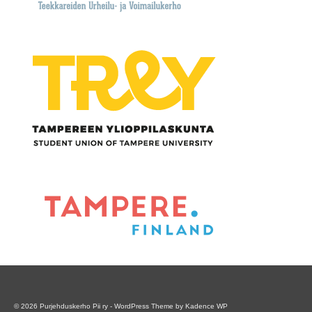
© 2026 Purjehduskerho Pii ry - WordPress Theme by
Kadence WP