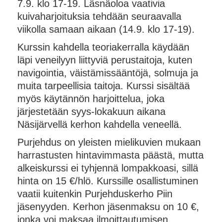
7.9. klo 17-19. Läsnäoloa vaativia
kuivaharjoituksia tehdään seuraavalla
viikolla samaan aikaan (14.9. klo 17-19).
Kurssin kahdella teoriakerralla käydään
läpi veneilyyn liittyviä perustaitoja, kuten
navigointia, väistämissääntöjä, solmuja ja
muita tarpeellisia taitoja. Kurssi sisältää
myös käytännön harjoittelua, joka
järjestetään syys-lokakuun aikana
Näsijärvellä kerhon kahdella veneellä.
Purjehdus on yleisten mielikuvien mukaan
harrastusten hintavimmasta päästä, mutta
alkeiskurssi ei tyhjennä lompakkoasi, sillä
hinta on 15 €/hlö. Kurssille osallistuminen
vaatii kuitenkin Purjehduskerho Piin
jäsenyyden. Kerhon jäsenmaksu on 10 €,
jonka voi maksaa ilmoittautumisen