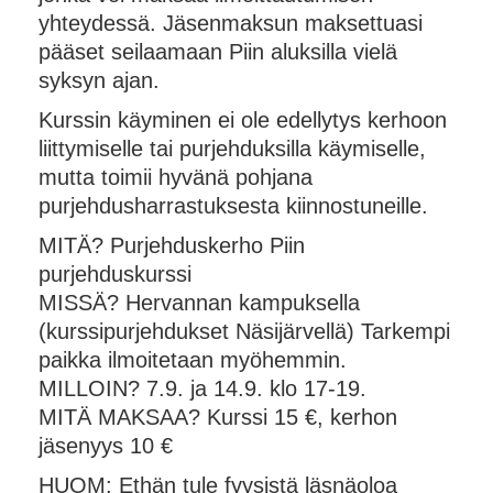
yhteydessä. Jäsenmaksun maksettuasi
pääset seilaamaan Piin aluksilla vielä
syksyn ajan.
Kurssin käyminen ei ole edellytys kerhoon
liittymiselle tai purjehduksilla käymiselle,
mutta toimii hyvänä pohjana
purjehdusharrastuksesta kiinnostuneille.
MITÄ? Purjehduskerho Piin
purjehduskurssi
MISSÄ? Hervannan kampuksella
(kurssipurjehdukset Näsijärvellä) Tarkempi
paikka ilmoitetaan myöhemmin.
MILLOIN? 7.9. ja 14.9. klo 17-19.
MITÄ MAKSAA? Kurssi 15 €, kerhon
jäsenyys 10 €
HUOM: Ethän tule fyysistä läsnäoloa